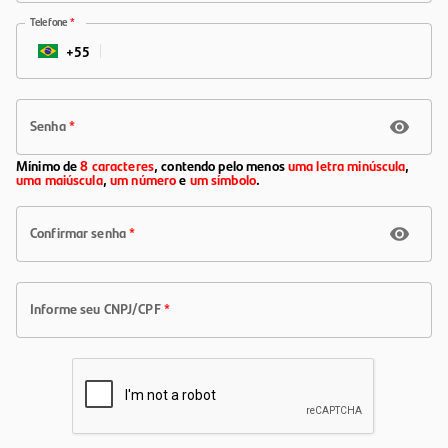
Telefone
*
+
55
BR
Senha
*
Mínimo de
8 caracteres
,
contendo pelo menos
uma letra minúscula
,
uma maiúscula
,
um número
e
um símbolo
.
Confirmar senha
*
Informe seu CNPJ/CPF
*