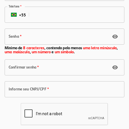
Telefone
*
+
55
BR
Senha
*
Mínimo de
8 caracteres
,
contendo pelo menos
uma letra minúscula
,
uma maiúscula
,
um número
e
um símbolo
.
Confirmar senha
*
Informe seu CNPJ/CPF
*