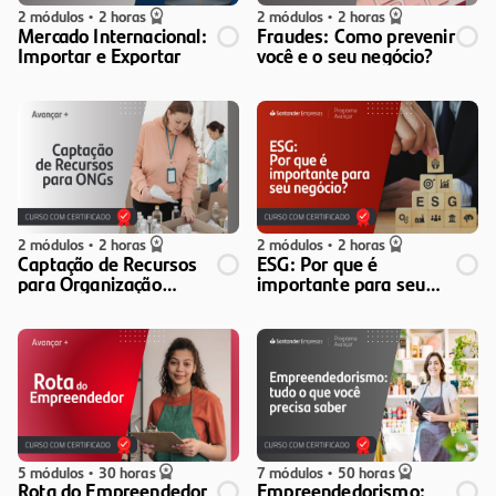
2 módulos
•
2 horas
2 módulos
•
2 horas
Mercado Internacional:
Fraudes: Como prevenir
Importar e Exportar
você e o seu negócio?
2 módulos
•
2 horas
2 módulos
•
2 horas
Captação de Recursos
ESG: Por que é
para Organização
importante para seu
Sociais
negócio?
5 módulos
•
30 horas
7 módulos
•
50 horas
Rota do Empreendedor
Empreendedorismo: